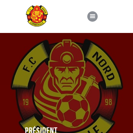
Le Club
École de foot
Évènements
Actualités
Contacts
Président