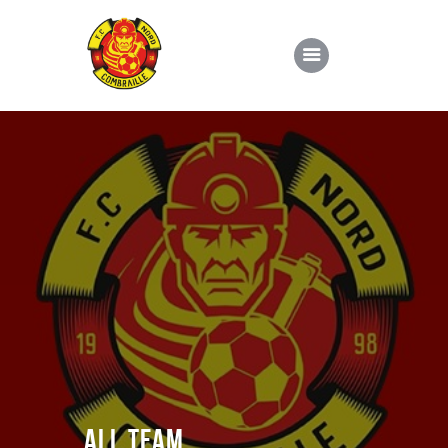
Le Club
École de foot
Évènements
Actualités
Contacts
All Team